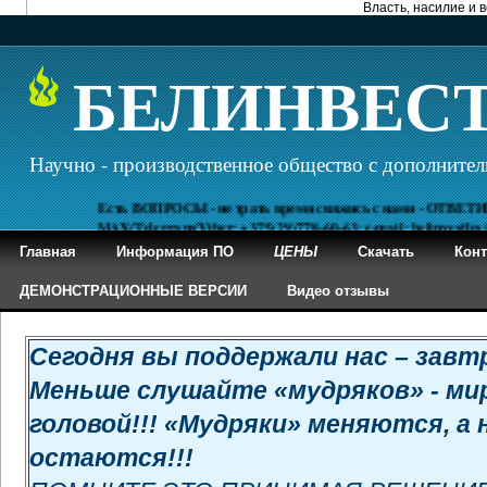
Власть, насилие и 
БЕЛИНВЕС
Научно - производственное общество с дополнител
Есть ВОПРОСЫ - не трать время свяжись с нами - ОТВЕТИМ
MAX/Telegram/Viber: +375(29)778-60-63; e-mail: belinvestles@mail
Главная
Информация ПО
ЦЕНЫ
Скачать
Кон
ДЕМОНСТРАЦИОННЫЕ ВЕРСИИ
Видео отзывы
Сегодня вы поддержали нас – завт
Меньше слушайте «мудряков» - мир
головой!!! «Мудряки» меняются, а 
остаются!!!