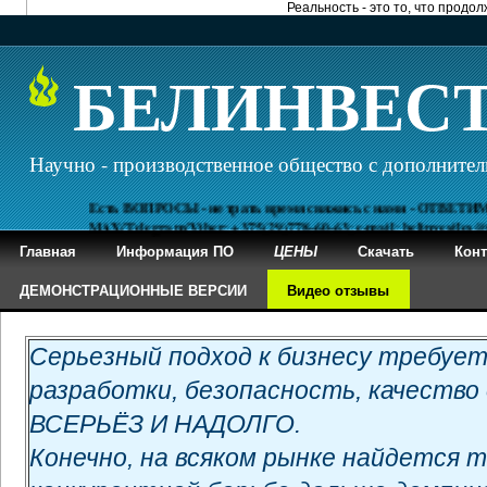
Реальность - это то, что продол
БЕЛИНВЕС
Научно - производственное общество с дополнител
Есть ВОПРОСЫ - не трать время свяжись с нами - ОТВЕТИМ
MAX/Telegram/Viber: +375(29)778-60-63; e-mail: belinvestles@mail.
Главная
Информация ПО
ЦЕНЫ
Скачать
Кон
ДЕМОНСТРАЦИОННЫЕ ВЕРСИИ
Видео отзывы
Серьезный подход к бизнесу требует
разработки, безопасность, качеств
ВСЕРЬЁЗ И НАДОЛГО.
Конечно, на всяком рынке найдется 